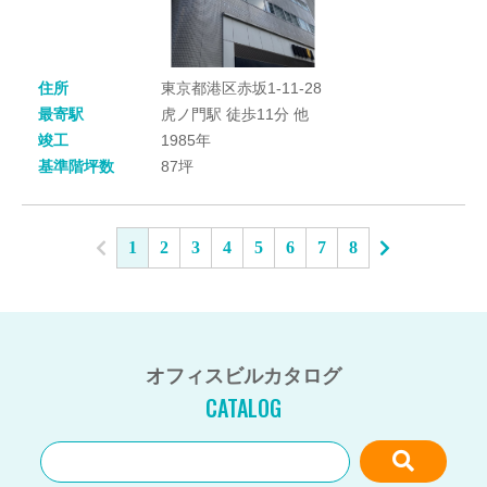
住所
東京都港区赤坂1-11-28
最寄駅
虎ノ門駅 徒歩11分 他
竣工
1985年
基準階坪数
87坪
1
2
3
4
5
6
7
8
オフィスビルカタログ
CATALOG