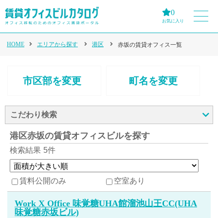
0
お気に入り
HOME
エリアから探す
港区
赤坂の賃貸オフィス一覧
市区部を変更
町名を変更
こだわり検索
港区赤坂の賃貸オフィスビルを探す
検索結果
5件
賃料公開のみ
空室あり
Work X Office 味覚糖UHA館溜池山王CC(UHA
味覚糖赤坂ビル)