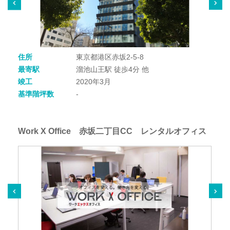
住所
東京都港区赤坂2-5-8
最寄駅
溜池山王駅 徒歩4分 他
竣工
2020年3月
基準階坪数
-
Work X Office 赤坂二丁目CC レンタルオフィス