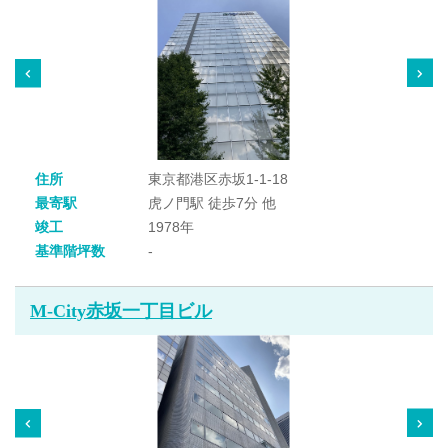
住所
東京都港区赤坂1-1-18
最寄駅
虎ノ門駅 徒歩7分 他
竣工
1978年
基準階坪数
-
M-City赤坂一丁目ビル