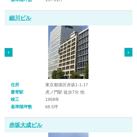
細川ビル
住所
東京都港区赤坂1-1-17
最寄駅
虎ノ門駅 徒歩7分 他
竣工
1958年
基準階坪数
68.5坪
赤坂大成ビル