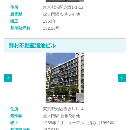
住所
東京都港区赤坂1-1-12
最寄駅
虎ノ門駅 徒歩6分 他
竣工
1963年
基準階坪数
152.26坪
野村不動産溜池ビル
住所
東京都港区赤坂1-1-14
最寄駅
虎ノ門駅 徒歩5分 他
竣工
1959年 / リニューアル 済み（1996年）
基準階坪数
157.01坪