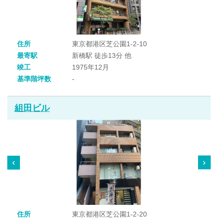
住所
東京都港区芝公園1-2-10
最寄駅
新橋駅 徒歩13分 他
竣工
1975年12月
基準階坪数
-
組田ビル
住所
東京都港区芝公園1-2-20