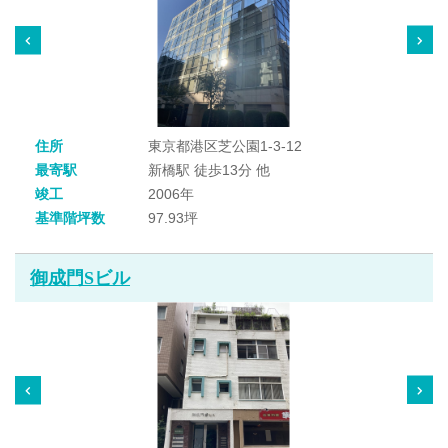
住所
東京都港区芝公園1-3-12
最寄駅
新橋駅 徒歩13分 他
竣工
2006年
基準階坪数
97.93坪
御成門Sビル