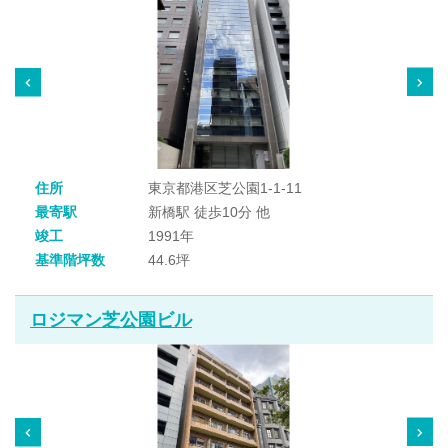
住所
東京都港区芝公園1-1-11
最寄駅
新橋駅 徒歩10分 他
竣工
1991年
基準階坪数
44.6坪
ロジマン芝公園ビル