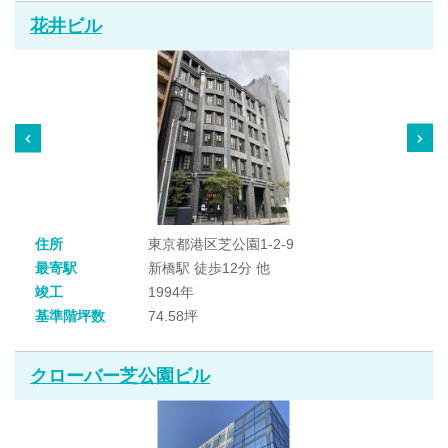
花井ビル
住所
東京都港区芝公園1-2-9
最寄駅
新橋駅 徒歩12分 他
竣工
1994年
基準階坪数
74.58坪
クローバー芝公園ビル