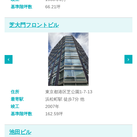
基準階坪数
66.21坪
芝大門フロントビル
住所
東京都港区芝公園1-7-13
最寄駅
浜松町駅 徒歩7分 他
竣工
2007年
基準階坪数
162.59坪
池田ビル