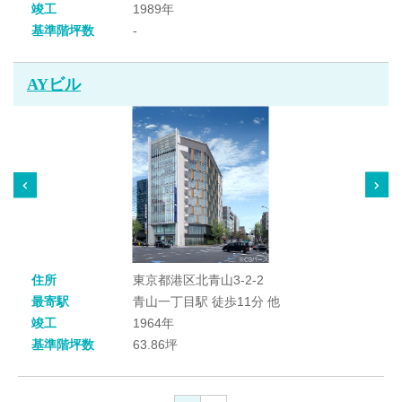
竣工
1989年
基準階坪数
-
AYビル
住所
東京都港区北青山3-2-2
最寄駅
青山一丁目駅 徒歩11分 他
竣工
1964年
基準階坪数
63.86坪