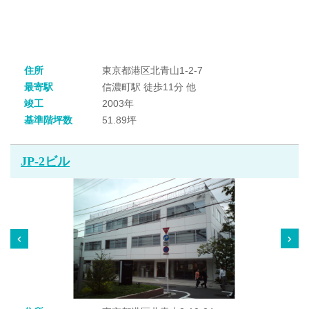
住所
東京都港区北青山1-2-7
最寄駅
信濃町駅 徒歩11分 他
竣工
2003年
基準階坪数
51.89坪
JP-2ビル