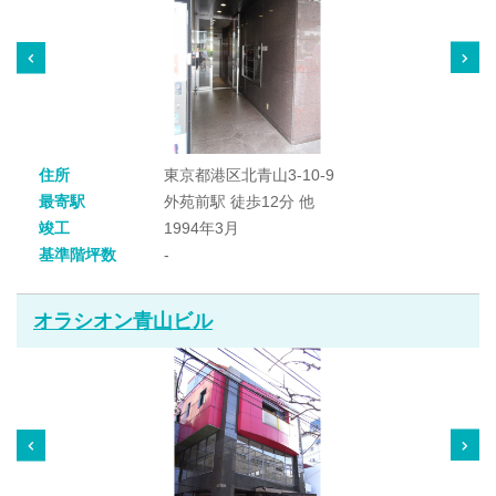
住所
東京都港区北青山3-10-9
最寄駅
外苑前駅 徒歩12分 他
竣工
1994年3月
基準階坪数
-
オラシオン青山ビル