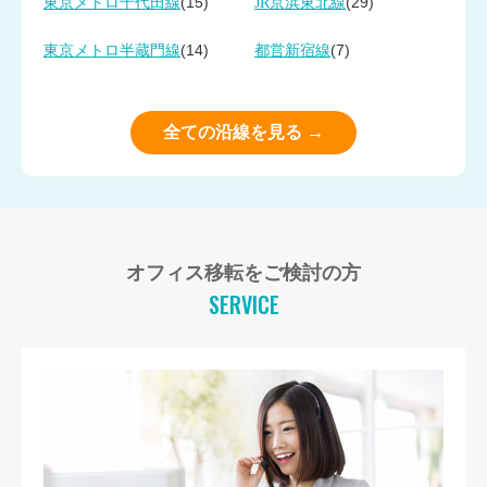
(15)
(29)
東京メトロ千代田線
JR京浜東北線
(14)
(7)
東京メトロ半蔵門線
都営新宿線
全ての沿線を見る →
オフィス移転をご検討の方
SERVICE