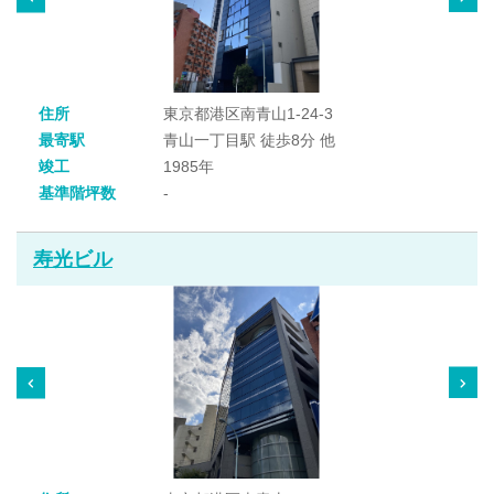
住所
東京都港区南青山1-24-3
最寄駅
青山一丁目駅 徒歩8分 他
竣工
1985年
基準階坪数
-
寿光ビル