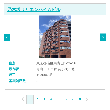
乃木坂リリエンハイムビル
住所
東京都港区南青山1-26-16
最寄駅
青山一丁目駅 徒歩8分 他
竣工
1980年3月
基準階坪数
-
1
2
3
4
5
6
7
8