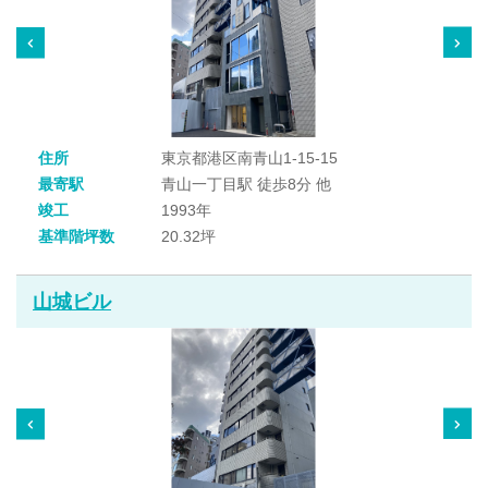
住所
東京都港区南青山1-15-15
最寄駅
青山一丁目駅 徒歩8分 他
竣工
1993年
基準階坪数
20.32坪
山城ビル