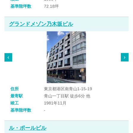
基準階坪数
72.18坪
グランドメゾン乃木坂ビル
住所
東京都港区南青山1-15-19
最寄駅
青山一丁目駅 徒歩6分 他
竣工
1981年11月
基準階坪数
-
ル・ポールビル