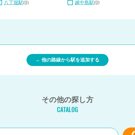
(0)
(0)
八丁堀駅
越中島駅
← 他の路線から駅を追加する
その他の探し方
CATALOG