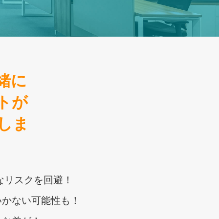
緒に
トが
しま
なリスクを回避！
いかない可能性も！