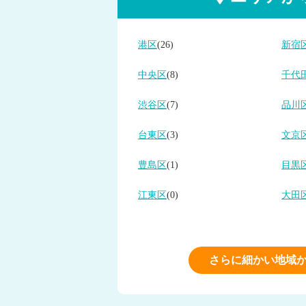
港区
(26)
新宿
中央区
(8)
千代
渋谷区
(7)
品川
台東区
(3)
文京
豊島区
(1)
目黒
江東区
(0)
大田
さらに細かい地域か