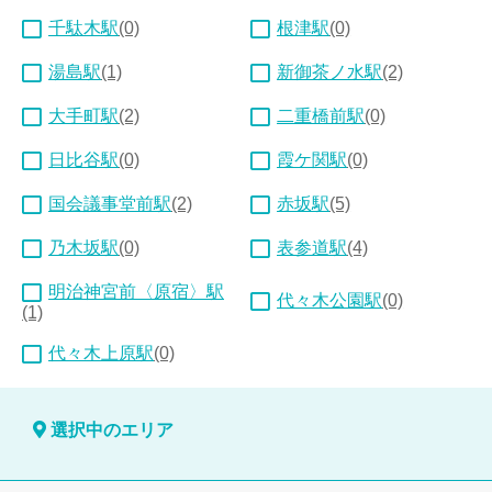
千駄木駅
(0)
根津駅
(0)
湯島駅
(1)
新御茶ノ水駅
(2)
大手町駅
(2)
二重橋前駅
(0)
日比谷駅
(0)
霞ケ関駅
(0)
国会議事堂前駅
(2)
赤坂駅
(5)
乃木坂駅
(0)
表参道駅
(4)
明治神宮前〈原宿〉駅
代々木公園駅
(0)
(1)
代々木上原駅
(0)
選択中のエリア