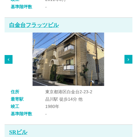
基準階坪数
-
白金台フラッツビル
住所
東京都港区白金台2-23-2
最寄駅
品川駅 徒歩14分 他
竣工
1980年
基準階坪数
-
SRビル