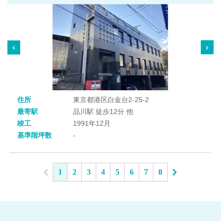
住所
東京都港区白金台2-25-2
最寄駅
品川駅 徒歩12分 他
竣工
1991年12月
基準階坪数
-
1
2
3
4
5
6
7
8