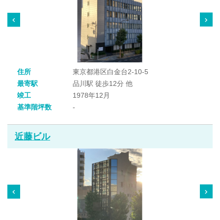
住所
東京都港区白金台2-10-5
最寄駅
品川駅 徒歩12分 他
竣工
1978年12月
基準階坪数
-
近藤ビル