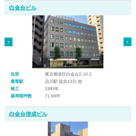
白金台ビル
住所
東京都港区白金台2-10-2
最寄駅
品川駅 徒歩13分 他
竣工
1993年
基準階坪数
71.69坪
白金台偕成ビル