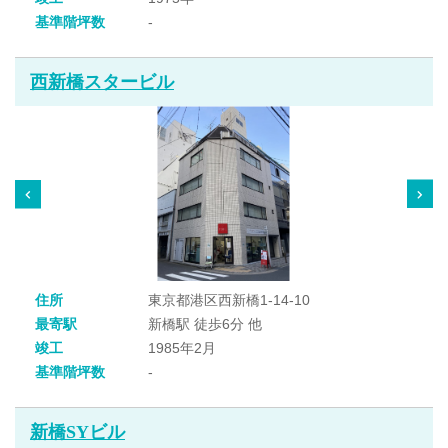
基準階坪数
-
西新橋スタービル
住所
東京都港区西新橋1-14-10
最寄駅
新橋駅 徒歩6分 他
竣工
1985年2月
基準階坪数
-
新橋SYビル