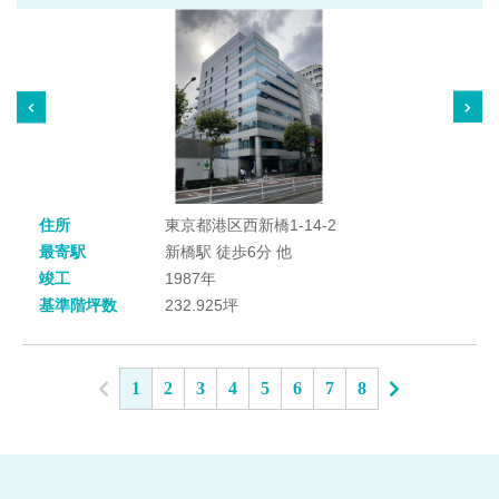
住所
東京都港区西新橋1-14-2
最寄駅
新橋駅 徒歩6分 他
竣工
1987年
基準階坪数
232.925坪
1
2
3
4
5
6
7
8