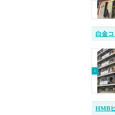
白金コ
HMB