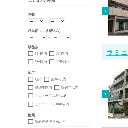
こだわり検索
坪数
～
坪単価（共益費込み）
～
駅徒歩
ラミュ
1分以内
3分以内
5分以内
10分以内
竣工
新築
築3年以内
築10年以内
築20年以内
リニューアル3年以内
リニューアル10年以内
耐震
新耐震基準を満たす