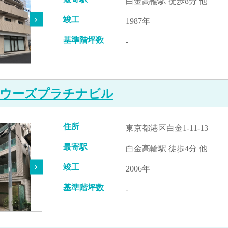
白金高輪駅 徒歩8分 他
竣工
1987年
基準階坪数
-
ウーズプラチナビル
住所
東京都港区白金1-11-13
最寄駅
白金高輪駅 徒歩4分 他
竣工
2006年
基準階坪数
-