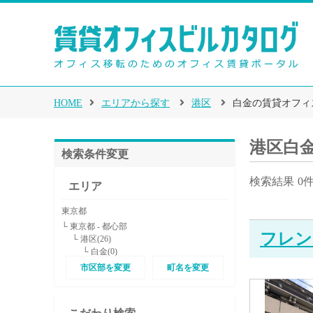
HOME
エリアから探す
港区
白金の賃貸オフィ
港区白
検索条件変更
検索結果
0
エリア
東京都
└ 東京都 - 都心部
フレン
└ 港区(26)
└ 白金(0)
市区部を変更
町名を変更