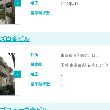
竣工
1997年4月
基準階坪数
-
ズ白金ビル
住所
東京都港区白金1-12-5
最寄駅
田町(東京都)駅 徒歩15分 他
竣工
-
基準階坪数
-
ブフォー白金ビル