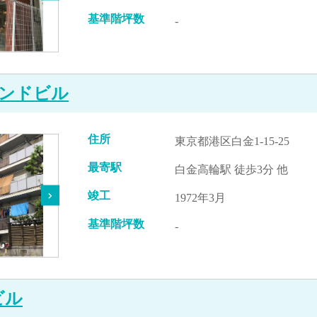
基準階坪数
-
ンドビル
住所
東京都港区白金1-15-25
最寄駅
白金高輪駅 徒歩3分 他
竣工
1972年3月
基準階坪数
-
ビル