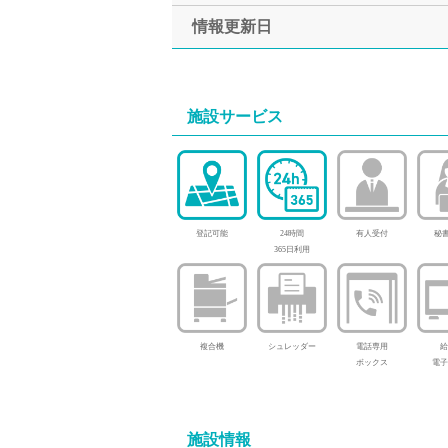
情報更新日
施設サービス
登記可能
24時間
有人受付
秘書
365日利用
複合機
シュレッダー
電話専用
給
ボックス
電子
施設情報