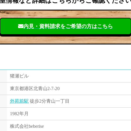
室情報など詳細はこちらからご確認くださ
内見・資料請求を
ご希望の方はこちら
猪瀬ビル
東京都港区北青山2-7-20
外苑前駅
徒歩2分青山一丁目
1982年月
株式会社beberise