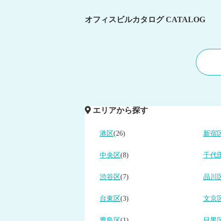
オフィスビルカタログ
CATALOG
エリアから探す
港区
(26)
新宿
中央区
(8)
千代
渋谷区
(7)
品川
台東区
(3)
文京
豊島区
(1)
目黒