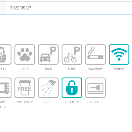
2022/09/27
ｻｰﾋﾞｽ
ペット可
駐車場
駐輪場
施設内喫煙所
無線LAN
湯室
フリードリンク
シャワー
オートロック
ルームキー
レンジ