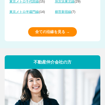
(15)
(29)
東京メトロ千代田線
JR京浜東北線
(14)
(7)
東京メトロ半蔵門線
都営新宿線
全ての沿線を見る →
不動産仲介会社の方