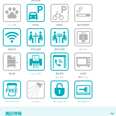
365日利用
ペット可
駐車場
駐輪場
施設内喫煙所
無線LAN
有料会議室
無料会議室
ロッカー
複合機
シュレッダー
電話専用
給湯室
ボックス
電子レンジ
フリードリンク
シャワー
オートロック
ルームキー
施設情報