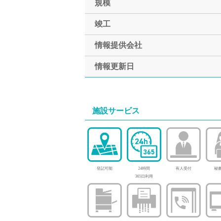
規模
竣工
情報提供会社
情報更新日
施設サービス
登記可能
24時間
有人受付
秘書
365日利用