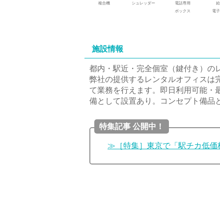
複合機
シュレッダー
電話専用
給
ボックス
電子
施設情報
都内・駅近・完全個室（鍵付き）の
弊社の提供するレンタルオフィスは
て業務を行えます。即日利用可能・
備として設置あり。コンセプト備品
特集記事 公開中！
≫［特集］東京で「駅チカ低価