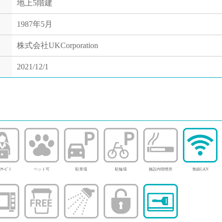
地上5階建
1987年5月
株式会社UKCorporation
2021/12/1
ｻｰﾋﾞｽ
ペット可
駐車場
駐輪場
施設内喫煙所
無線LAN