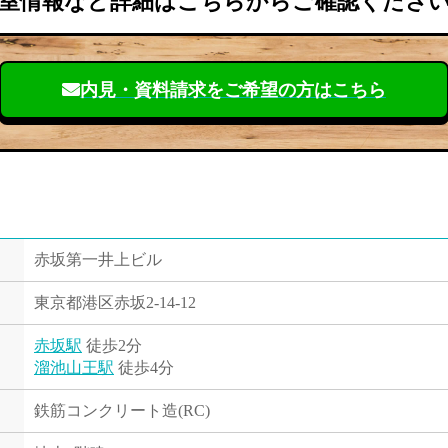
室情報など詳細はこちらからご確認くださ
内見・資料請求を
ご希望の方はこちら
赤坂第一井上ビル
東京都港区赤坂2-14-12
赤坂駅
徒歩2分
溜池山王駅
徒歩4分
鉄筋コンクリート造(RC)