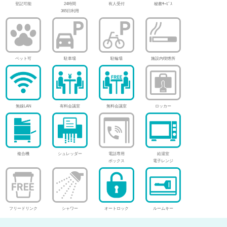
登記可能
24時間
有人受付
秘書ｻｰﾋﾞｽ
365日利用
ペット可
駐車場
駐輪場
施設内喫煙所
無線LAN
有料会議室
無料会議室
ロッカー
複合機
シュレッダー
電話専用
給湯室
ボックス
電子レンジ
フリードリンク
シャワー
オートロック
ルームキー