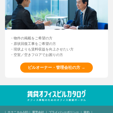
・物件の掲載をご希望の方
・原状回復工事をご希望の方
・現状よりも賃料収益を向上させたい方
・空室／空きフロアでお困りの方
ビルオーナー・管理会社の方 →
｜
テクニカルAIO
｜
運営会社
｜
プライバシーポリシー
｜
規約
｜