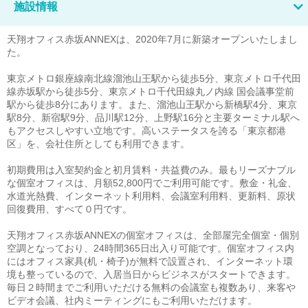
施設情報
天翔オフィス赤坂ANNEXは、2020年7月に新築オープンいたしまし
た。
東京メトロ銀座線南北線溜池山王駅から徒歩5分、東京メトロ千代田
線赤坂駅から徒歩5分、東京メトロ千代田線丸ノ内線 国会議事堂前
駅から徒歩8分にあります。また、溜池山王駅から新橋駅4分、東京
駅8分、新宿駅9分、品川駅12分、上野駅16分と主要ターミナル駅へ
もアクセスしやすい立地です。高いステータスを誇る「東京都港
区」を、会社住所としても利用できます。
初期費用は入室契約金と初月賃料・共益費のみ。最もリーズナブル
な個室オフィスは、月額52,800円でご利用可能です。敷金・礼金、
水道光熱費、インターネット利用料、会議室利用料、更新料、原状
回復費用、すべて０円です。
天翔オフィス赤坂ANNEXの個室オフィスは、全部屋完全個室・個別
空調となっており、24時間365日出入り可能です。個室オフィス内
にはオフィス家具(机・椅子)が無料で設置され、インターネット環
境も整っているので、入居当日からビジネスがスタートできます。
毎日２時間までご利用いただける無料の会議室も複数あり、来客や
ビデオ会議、社内ミーティングにもご利用いただけます。