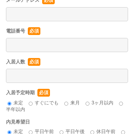
メールアドレス
必須
電話番号
必須
入居人数
必須
入居予定時期
必須
未定
すぐにでも
来月
3ヶ月以内
半年以内
内見希望日
未定
平日午前
平日午後
休日午前