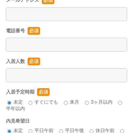
メールアドレス
必須
電話番号
必須
入居人数
必須
入居予定時期
必須
未定
すぐにでも
来月
3ヶ月以内
半年以内
内見希望日
未定
平日午前
平日午後
休日午前