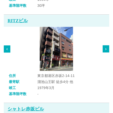
基準階坪数
30坪
RITZビル
住所
東京都港区赤坂2-14-11
最寄駅
溜池山王駅 徒歩4分 他
竣工
1979年3月
基準階坪数
-
シャトレ赤坂ビル