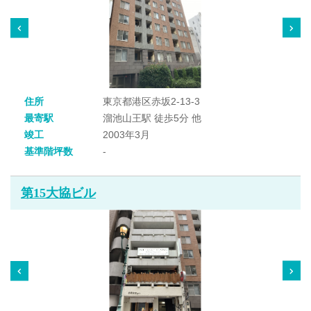
住所
東京都港区赤坂2-13-3
最寄駅
溜池山王駅 徒歩5分 他
竣工
2003年3月
基準階坪数
-
第15大協ビル