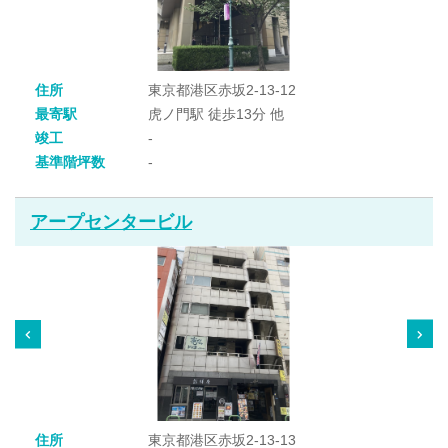
住所
東京都港区赤坂2-13-12
最寄駅
虎ノ門駅 徒歩13分 他
竣工
-
基準階坪数
-
アープセンタービル
住所
東京都港区赤坂2-13-13