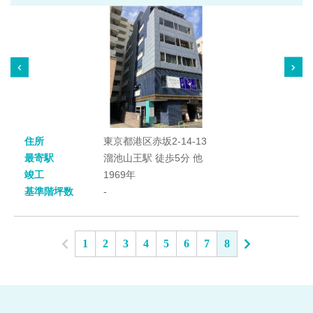
住所
東京都港区赤坂2-14-13
最寄駅
溜池山王駅 徒歩5分 他
竣工
1969年
基準階坪数
-
1
2
3
4
5
6
7
8