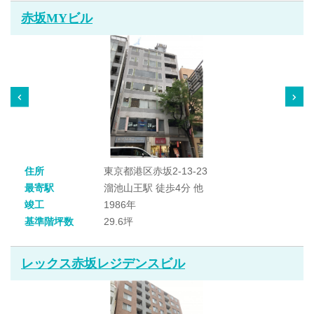
赤坂MYビル
住所
東京都港区赤坂2-13-23
最寄駅
溜池山王駅 徒歩4分 他
竣工
1986年
基準階坪数
29.6坪
レックス赤坂レジデンスビル