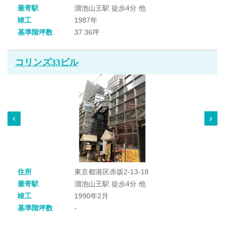
最寄駅
溜池山王駅 徒歩4分 他
竣工
1987年
基準階坪数
37.36坪
コリンズ33ビル
住所
東京都港区赤坂2-13-18
最寄駅
溜池山王駅 徒歩4分 他
竣工
1990年2月
基準階坪数
-