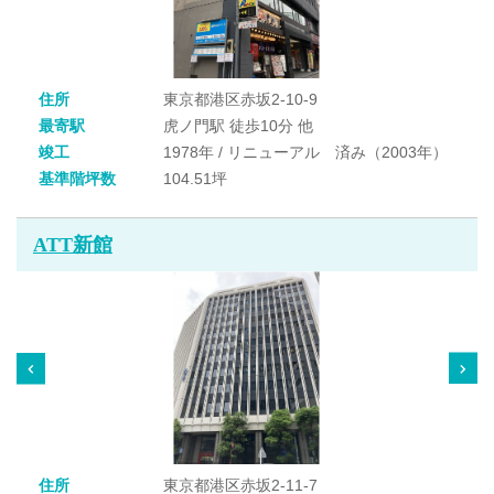
住所
東京都港区赤坂2-10-9
最寄駅
虎ノ門駅 徒歩10分 他
竣工
1978年 / リニューアル 済み（2003年）
基準階坪数
104.51坪
ATT新館
住所
東京都港区赤坂2-11-7