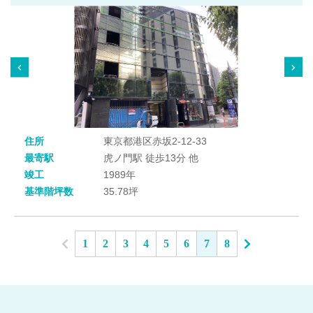
住所
東京都港区赤坂2-12-33
最寄駅
虎ノ門駅 徒歩13分 他
竣工
1989年
基準階坪数
35.78坪
1
2
3
4
5
6
7
8