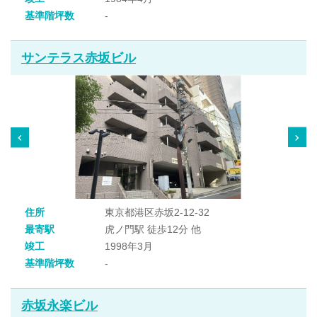
基準階坪数
-
サンテラス赤坂ビル
住所
東京都港区赤坂2-12-32
最寄駅
虎ノ門駅 徒歩12分 他
竣工
1998年3月
基準階坪数
-
赤坂永楽ビル