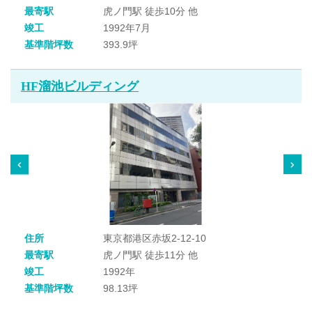
最寄駅
虎ノ門駅 徒歩10分 他
竣工
1992年7月
基準階坪数
393.9坪
HF溜池ビルディング
住所
東京都港区赤坂2-12-10
最寄駅
虎ノ門駅 徒歩11分 他
竣工
1992年
基準階坪数
98.13坪