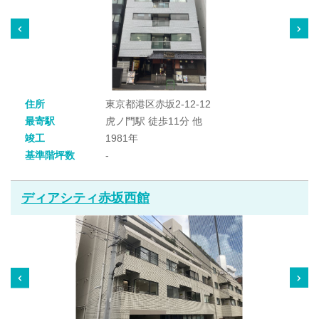
住所
東京都港区赤坂2-12-12
最寄駅
虎ノ門駅 徒歩11分 他
竣工
1981年
基準階坪数
-
ディアシティ赤坂西館