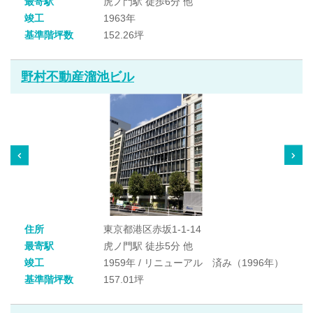
最寄駅
虎ノ門駅 徒歩6分 他
竣工
1963年
基準階坪数
152.26坪
野村不動産溜池ビル
住所
東京都港区赤坂1-1-14
最寄駅
虎ノ門駅 徒歩5分 他
竣工
1959年 / リニューアル 済み（1996年）
基準階坪数
157.01坪