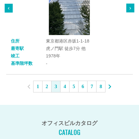
住所
東京都港区赤坂1-1-18
最寄駅
虎ノ門駅 徒歩7分 他
竣工
1978年
基準階坪数
-
1
2
3
4
5
6
7
8
オフィスビルカタログ
CATALOG