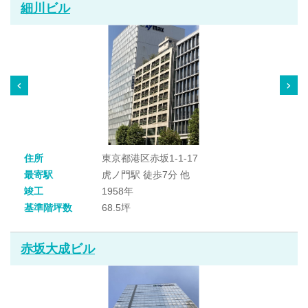
細川ビル
住所
東京都港区赤坂1-1-17
最寄駅
虎ノ門駅 徒歩7分 他
竣工
1958年
基準階坪数
68.5坪
赤坂大成ビル