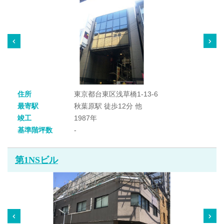
住所
東京都台東区浅草橋1-13-6
最寄駅
秋葉原駅 徒歩12分 他
竣工
1987年
基準階坪数
-
第1NSビル