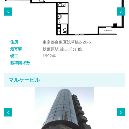
住所
東京都台東区浅草橋2-20-6
最寄駅
秋葉原駅 徒歩13分 他
竣工
1992年
基準階坪数
-
マルケービル