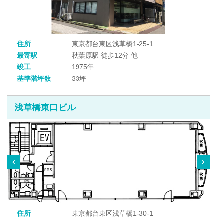
住所
東京都台東区浅草橋1-25-1
最寄駅
秋葉原駅 徒歩12分 他
竣工
1975年
基準階坪数
33坪
浅草橋東口ビル
住所
東京都台東区浅草橋1-30-1