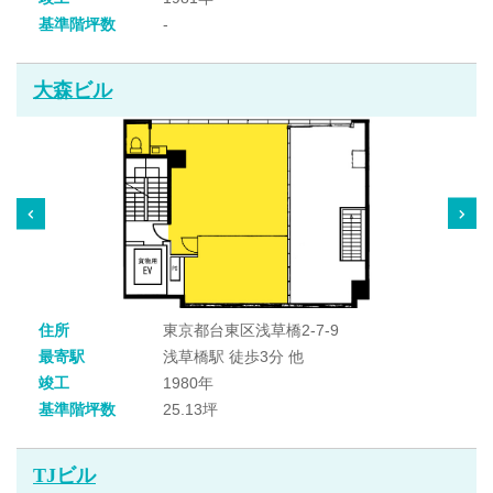
基準階坪数
-
大森ビル
住所
東京都台東区浅草橋2-7-9
最寄駅
浅草橋駅 徒歩3分 他
竣工
1980年
基準階坪数
25.13坪
TJビル