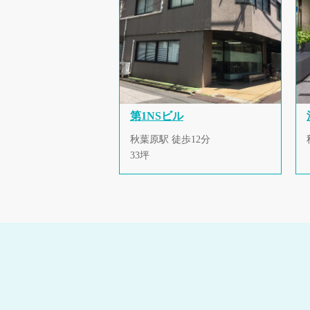
第1NSビル
秋葉原駅 徒歩12分
33坪