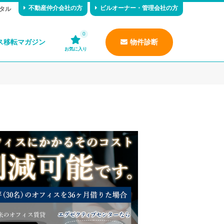
不動産仲介会社の方
ビルオーナー・管理会社の方
タル
0
ス移転マガジン
物件診断
お気に入り