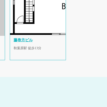
藤巻方ビル
秋葉原駅 徒歩13分