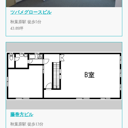
ツバメグロースビル
秋葉原駅 徒歩5分
43.89坪
藤巻方ビル
秋葉原駅 徒歩13分