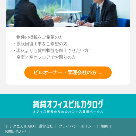
・物件の掲載をご希望の方
・原状回復工事をご希望の方
・現状よりも賃料収益を向上させたい方
・空室／空きフロアでお困りの方
ビルオーナー・管理会社の方 →
｜
テクニカルAIO
｜
運営会社
｜
プライバシーポリシー
｜
規約
｜
お問い合わせ
｜