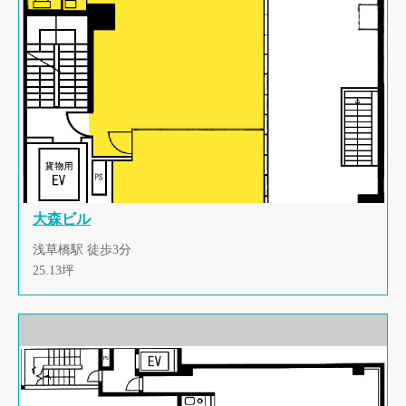
大森ビル
浅草橋駅 徒歩3分
25.13坪