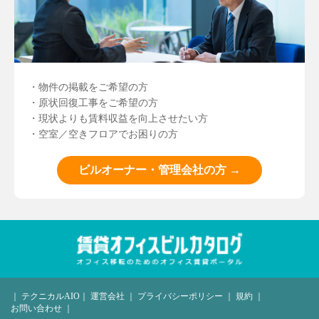
・物件の掲載をご希望の方
・原状回復工事をご希望の方
・現状よりも賃料収益を向上させたい方
・空室／空きフロアでお困りの方
ビルオーナー・管理会社の方 →
｜
テクニカルAIO
｜
運営会社
｜
プライバシーポリシー
｜
規約
｜
お問い合わせ
｜