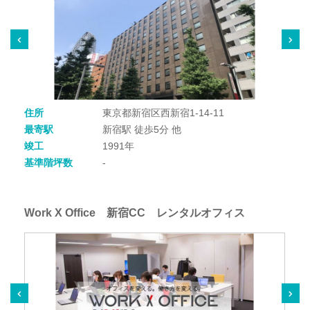
住所
東京都新宿区西新宿1-14-11
最寄駅
新宿駅 徒歩5分 他
竣工
1991年
基準階坪数
-
Work X Office 新宿CC レンタルオフィス