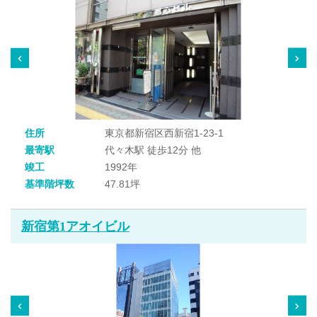
住所
東京都新宿区西新宿1-23-1
最寄駅
代々木駅 徒歩12分 他
竣工
1992年
基準階坪数
47.81坪
新宿第1アオイビル