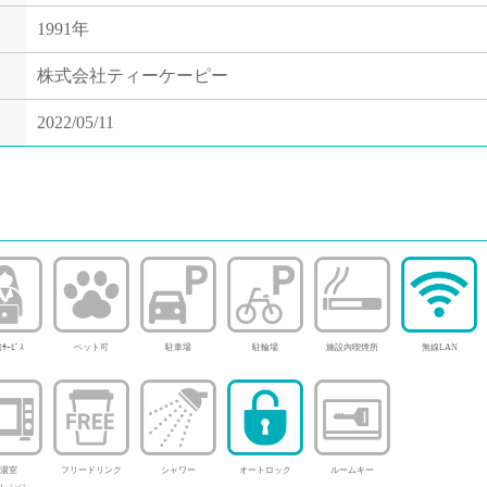
1991年
株式会社ティーケーピー
2022/05/11
ｻｰﾋﾞｽ
ペット可
駐車場
駐輪場
施設内喫煙所
無線LAN
湯室
フリードリンク
シャワー
オートロック
ルームキー