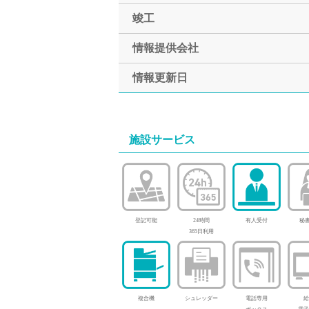
竣工
情報提供会社
情報更新日
施設サービス
登記可能
24時間
有人受付
秘書
365日利用
複合機
シュレッダー
電話専用
給