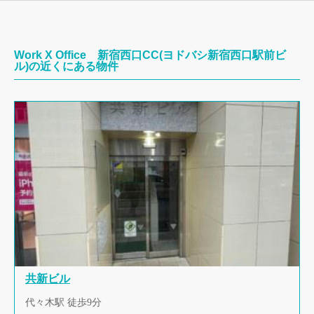
Work X Office 新宿西口CC(ヨドバシ新宿西口駅前ビ
ル)の近くにある物件
共新ビル
代々木駅 徒歩9分