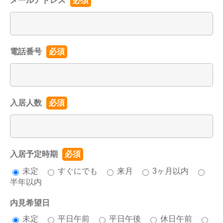
メールアドレス
必須
電話番号
必須
入居人数
必須
入居予定時期
必須
未定
すぐにでも
来月
3ヶ月以内
半年以内
内見希望日
未定
平日午前
平日午後
休日午前