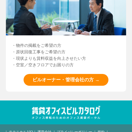
・物件の掲載をご希望の方
・原状回復工事をご希望の方
・現状よりも賃料収益を向上させたい方
・空室／空きフロアでお困りの方
ビルオーナー・管理会社の方 →
｜
テクニカルAIO
｜
運営会社
｜
プライバシーポリシー
｜
規約
｜