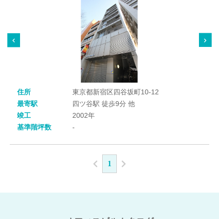
住所
東京都新宿区四谷坂町10-12
最寄駅
四ツ谷駅 徒歩9分 他
竣工
2002年
基準階坪数
-
1