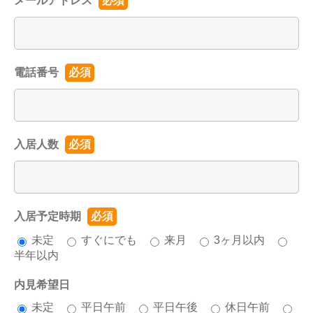
メールアドレス
必須
電話番号
必須
入居人数
必須
入居予定時期
必須
未定
すぐにでも
来月
3ヶ月以内
半年以内
内見希望日
未定
平日午前
平日午後
休日午前