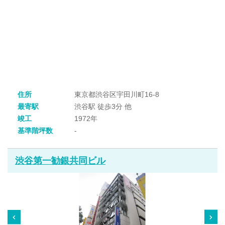
住所
東京都渋谷区宇田川町16-8
最寄駅
渋谷駅 徒歩3分 他
竣工
1972年
基準階坪数
-
渋谷第一勧銀共同ビル