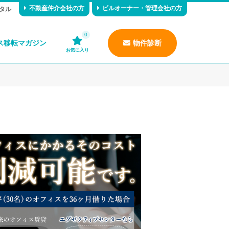
不動産仲介会社の方
ビルオーナー・管理会社の方
タル
0
ス移転マガジン
物件診断
お気に入り