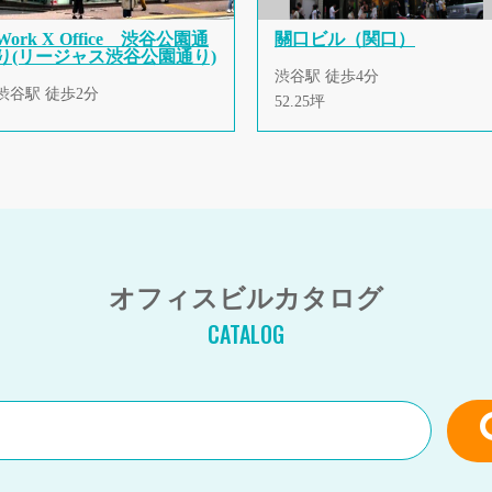
Work X Office 渋谷公園通
關口ビル（関口）
り(リージャス渋谷公園通り)
渋谷駅 徒歩4分
渋谷駅 徒歩2分
52.25坪
オフィスビルカタログ
CATALOG