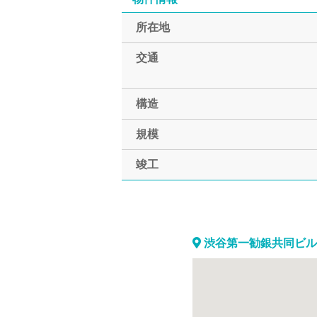
所在地
交通
構造
規模
竣工
渋谷第一勧銀共同ビル