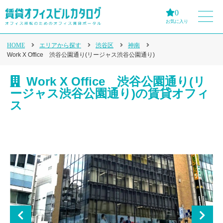
0
お気に入り
HOME
エリアから探す
渋谷区
神南
Work X Office 渋谷公園通り(リージャス渋谷公園通り)
Work X Office 渋谷公園通り(リ
ージャス渋谷公園通り)の賃貸オフィ
ス