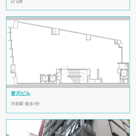
67.6坪
皆川ビル
渋谷駅 徒歩3分