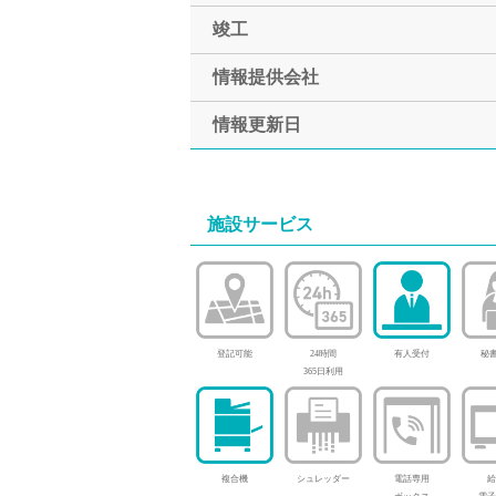
竣工
情報提供会社
情報更新日
施設サービス
登記可能
24時間
有人受付
秘書
365日利用
複合機
シュレッダー
電話専用
給