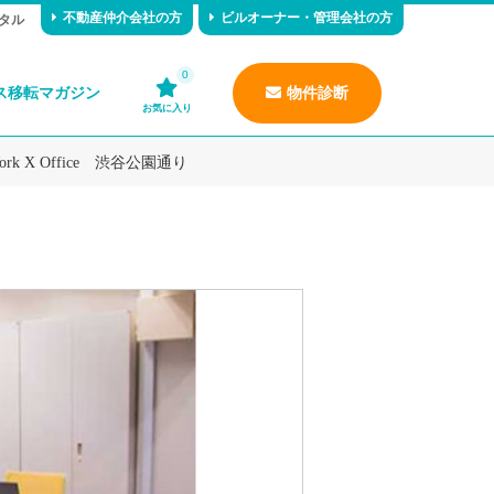
不動産仲介会社の方
ビルオーナー・管理会社の方
タル
0
ス移転マガジン
物件診断
お気に入り
ork X Office 渋谷公園通り