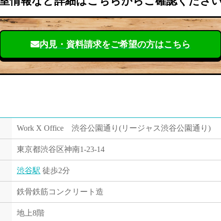
室情報など詳細はこちらからご確認くださ
内見・資料請求を
ご希望の方はこちら
Work X Office 渋谷公園通り(リージャス渋谷公園通り)
東京都渋谷区神南1-23-14
渋谷駅
徒歩2分
鉄骨鉄筋コンクリート造
地上8階