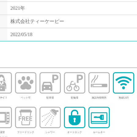
2021年
株式会社ティーケーピー
2022/05/18
ｻｰﾋﾞｽ
ペット可
駐車場
駐輪場
施設内喫煙所
無線LAN
湯室
フリードリンク
シャワー
オートロック
ルームキー