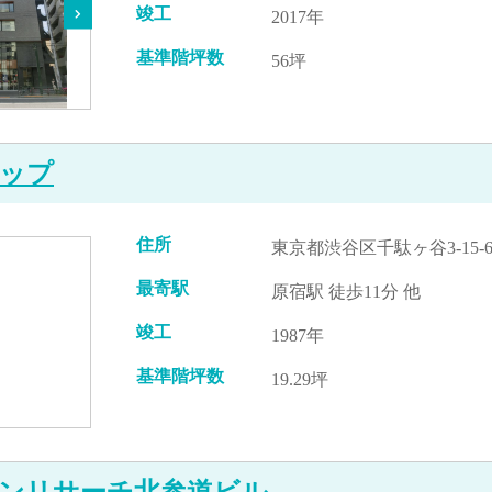
竣工
2017年
基準階坪数
56坪
ップ
住所
東京都渋谷区千駄ヶ谷3-15-
最寄駅
原宿駅 徒歩11分 他
竣工
1987年
基準階坪数
19.29坪
ンリサーチ北参道ビル