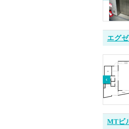
エグゼ
MTビ