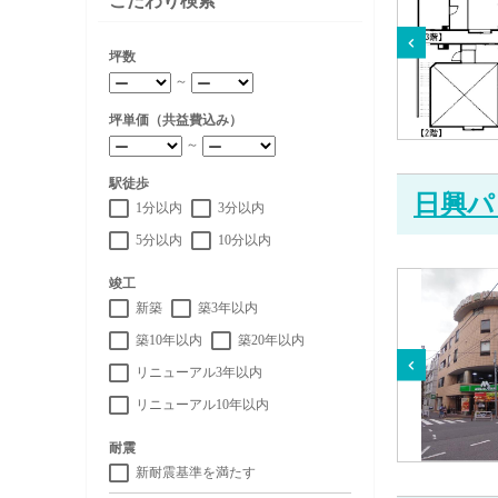
こだわり検索
坪数
～
坪単価（共益費込み）
～
駅徒歩
日興パ
1分以内
3分以内
5分以内
10分以内
竣工
新築
築3年以内
築10年以内
築20年以内
リニューアル3年以内
リニューアル10年以内
耐震
新耐震基準を満たす