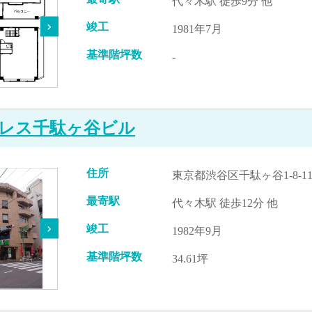
代々木駅 徒歩9分 他
竣工
1981年7月
基準階坪数
-
レス千駄ヶ谷ビル
住所
東京都渋谷区千駄ヶ谷1-8-1
最寄駅
代々木駅 徒歩12分 他
竣工
1982年9月
基準階坪数
34.61坪