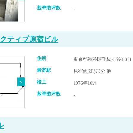
基準階坪数
-
クティブ原宿ビル
住所
東京都渋谷区千駄ヶ谷3-3-3
最寄駅
原宿駅 徒歩8分 他
竣工
1976年10月
基準階坪数
-
ル