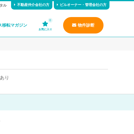
不動産仲介会社の方
ビルオーナー・管理会社の方
タル
0
ス移転マガジン
物件診断
お気に入り
あり
7