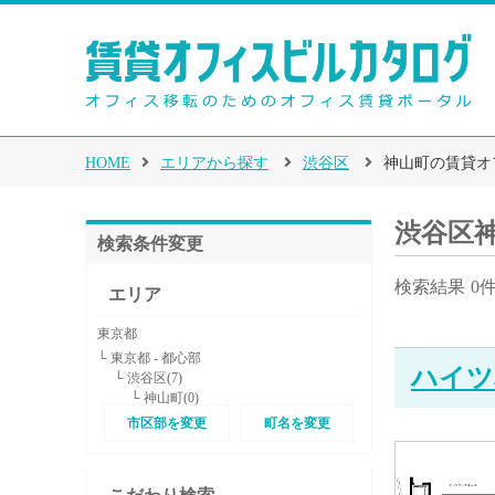
HOME
エリアから探す
渋谷区
神山町の賃貸オ
渋谷区
検索条件変更
検索結果
0
エリア
東京都
└ 東京都 - 都心部
ハイツ
└ 渋谷区(7)
└ 神山町(0)
市区部を変更
町名を変更