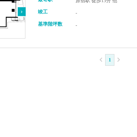
原宿駅 徒歩13分 他
竣工
-
基準階坪数
-
1