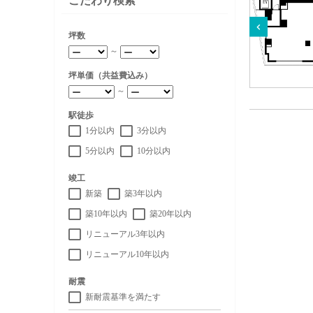
こだわり検索
坪数
～
坪単価（共益費込み）
～
駅徒歩
1分以内
3分以内
5分以内
10分以内
竣工
新築
築3年以内
築10年以内
築20年以内
リニューアル3年以内
リニューアル10年以内
耐震
新耐震基準を満たす