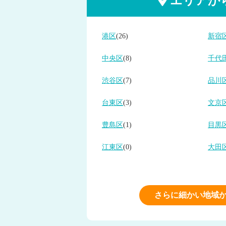
エリアか
港区
(26)
新宿
中央区
(8)
千代
渋谷区
(7)
品川
台東区
(3)
文京
豊島区
(1)
目黒
江東区
(0)
大田
さらに細かい地域か