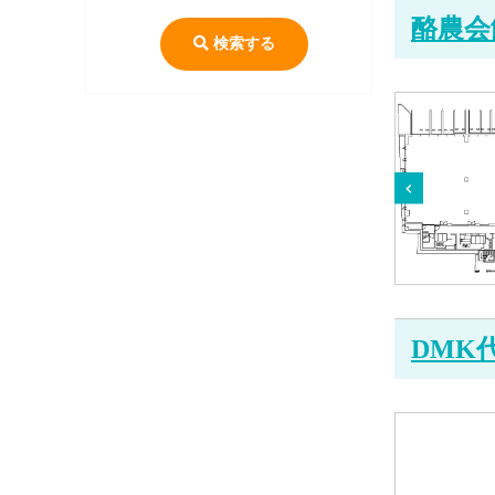
酪農会
検索する
DMK