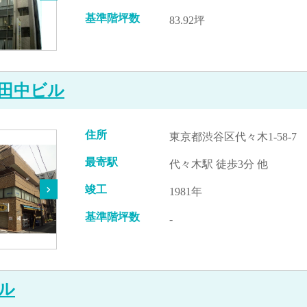
基準階坪数
83.92坪
田中ビル
住所
東京都渋谷区代々木1-58-7
最寄駅
代々木駅 徒歩3分 他
竣工
1981年
基準階坪数
-
ル