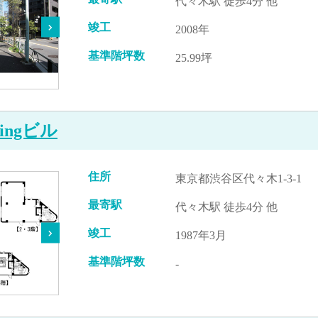
代々木駅 徒歩4分 他
竣工
2008年
基準階坪数
25.99坪
ldingビル
住所
東京都渋谷区代々木1-3-1
最寄駅
代々木駅 徒歩4分 他
竣工
1987年3月
基準階坪数
-