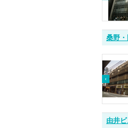
桑野・
由井ビ