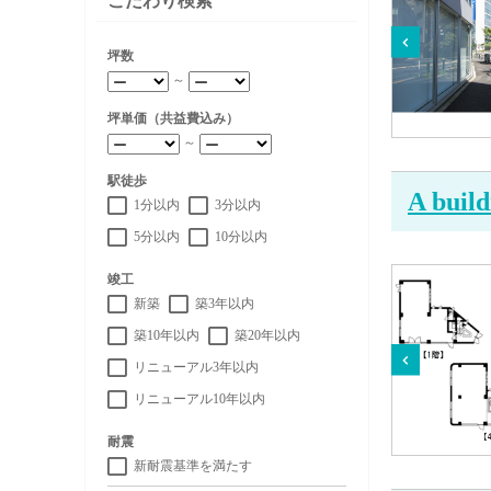
こだわり検索
坪数
～
坪単価（共益費込み）
～
駅徒歩
A bui
1分以内
3分以内
5分以内
10分以内
竣工
新築
築3年以内
築10年以内
築20年以内
リニューアル3年以内
リニューアル10年以内
耐震
新耐震基準を満たす