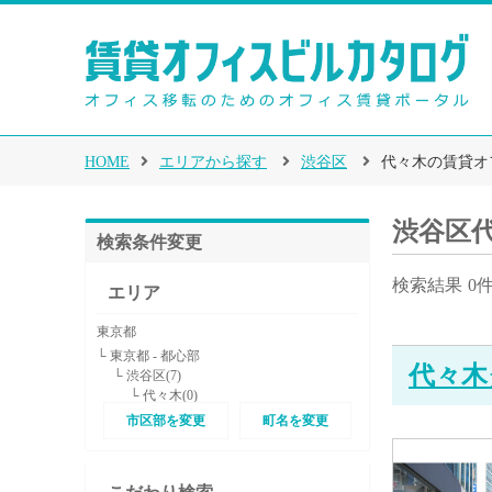
HOME
エリアから探す
渋谷区
代々木の賃貸オ
渋谷区
検索条件変更
検索結果
0
エリア
東京都
└ 東京都 - 都心部
代々木
└ 渋谷区(7)
└ 代々木(0)
市区部を変更
町名を変更