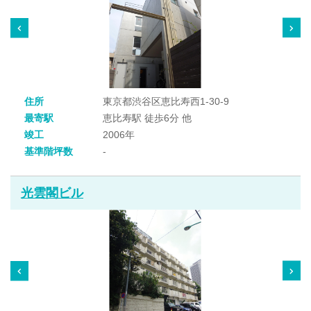
住所
東京都渋谷区恵比寿西1-30-9
最寄駅
恵比寿駅 徒歩6分 他
竣工
2006年
基準階坪数
-
光雲閣ビル