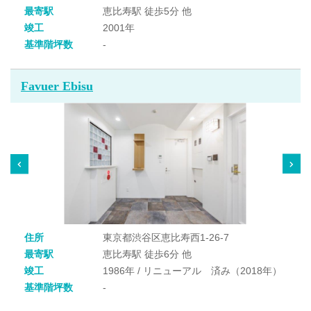
最寄駅
恵比寿駅 徒歩5分 他
竣工
2001年
基準階坪数
-
Favuer Ebisu
住所
東京都渋谷区恵比寿西1-26-7
最寄駅
恵比寿駅 徒歩6分 他
竣工
1986年 / リニューアル 済み（2018年）
基準階坪数
-