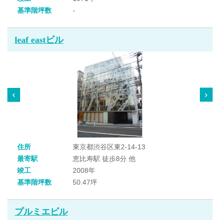
基準階坪数
-
leaf eastビル
住所
東京都渋谷区東2-14-13
最寄駅
恵比寿駅 徒歩8分 他
竣工
2008年
基準階坪数
50.47坪
プルミエビル