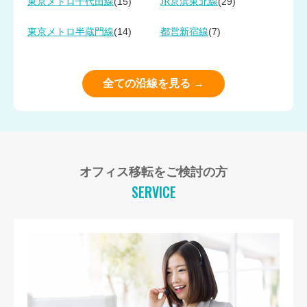
(15)
(29)
東京メトロ千代田線
JR京浜東北線
(14)
(7)
東京メトロ半蔵門線
都営新宿線
全ての沿線を見る →
オフィス移転をご検討の方
SERVICE