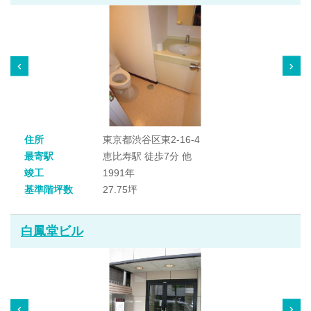
住所
東京都渋谷区東2-16-4
最寄駅
恵比寿駅 徒歩7分 他
竣工
1991年
基準階坪数
27.75坪
白鳳堂ビル