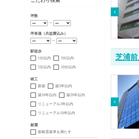
こだわり検索
坪数
～
坪単価（共益費込み）
～
駅徒歩
芝浦前
1分以内
3分以内
5分以内
10分以内
竣工
新築
築3年以内
築10年以内
築20年以内
リニューアル3年以内
リニューアル10年以内
耐震
新耐震基準を満たす