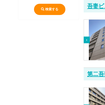
吾妻ビ
検索する
第二吾