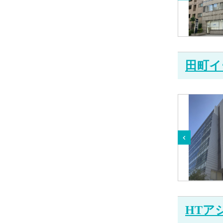
田町イ
HTア