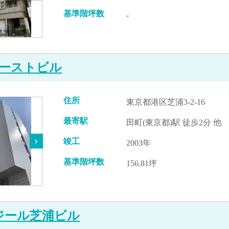
基準階坪数
-
ーストビル
住所
東京都港区芝浦3-2-16
最寄駅
田町(東京都)駅 徒歩2分 他
竣工
2003年
基準階坪数
156.81坪
ジール芝浦ビル