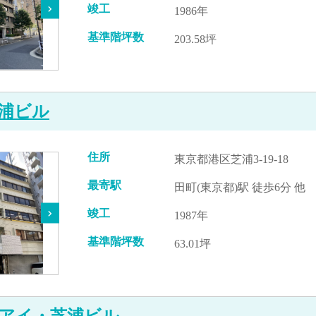
竣工
1986年
基準階坪数
203.58坪
浦ビル
住所
東京都港区芝浦3-19-18
最寄駅
田町(東京都)駅 徒歩6分 他
竣工
1987年
基準階坪数
63.01坪
アイ・芝浦ビル