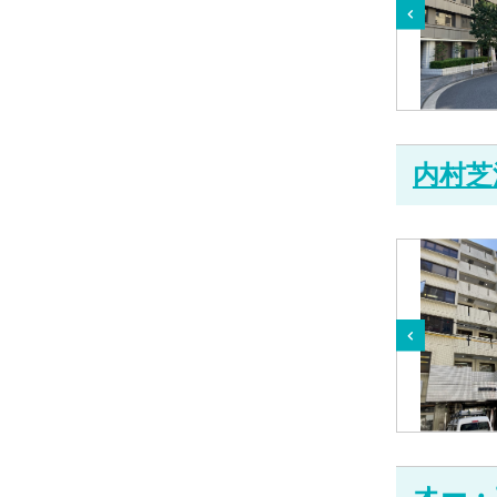
内村芝
オー・