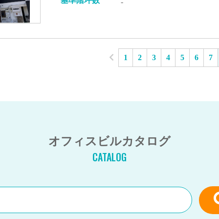
基準階坪数
-
1
2
3
4
5
6
7
オフィスビルカタログ
CATALOG