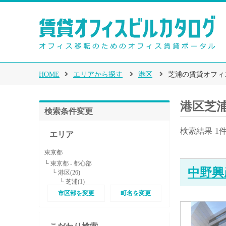
HOME
エリアから探す
港区
芝浦の賃貸オフィ
港区芝
検索条件変更
検索結果
1
エリア
東京都
└ 東京都 - 都心部
中野興
└ 港区(26)
└ 芝浦(1)
市区部を変更
町名を変更