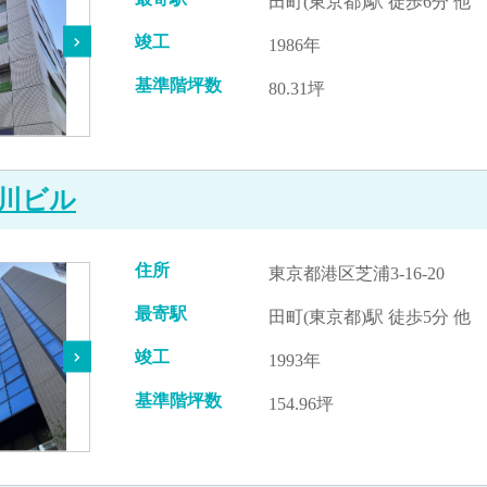
田町(東京都)駅 徒歩6分 他
竣工
1986年
基準階坪数
80.31坪
川ビル
住所
東京都港区芝浦3-16-20
最寄駅
田町(東京都)駅 徒歩5分 他
竣工
1993年
基準階坪数
154.96坪