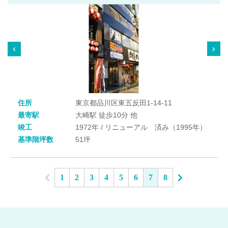
住所
東京都品川区東五反田1-14-11
最寄駅
大崎駅 徒歩10分 他
竣工
1972年 / リニューアル 済み（1995年）
基準階坪数
51坪
1
2
3
4
5
6
7
8