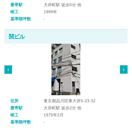
最寄駅
大井町駅 徒歩5分 他
竣工
1999年
基準階坪数
-
関ビル
住所
東京都品川区東大井5-23-32
最寄駅
大井町駅 徒歩2分 他
竣工
1975年2月
基準階坪数
-