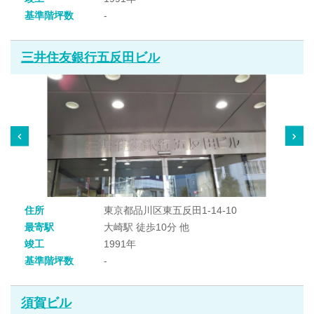
基準階坪数
-
三井住友銀行五反田ビル
住所
東京都品川区東五反田1-14-10
最寄駅
大崎駅 徒歩10分 他
竣工
1991年
基準階坪数
-
須賀ビル