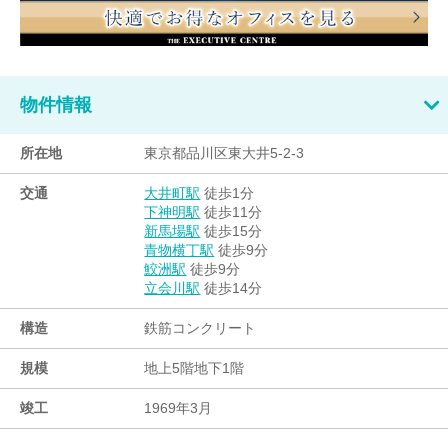
物件情報
所在地
東京都品川区東大井5-2-3
交通
徒歩1分
大井町駅
徒歩11分
下神明駅
徒歩15分
新馬場駅
徒歩9分
青物横丁駅
徒歩9分
鮫洲駅
徒歩14分
立会川駅
構造
鉄筋コンクリート
規模
地上5階地下1階
竣工
1969年3月