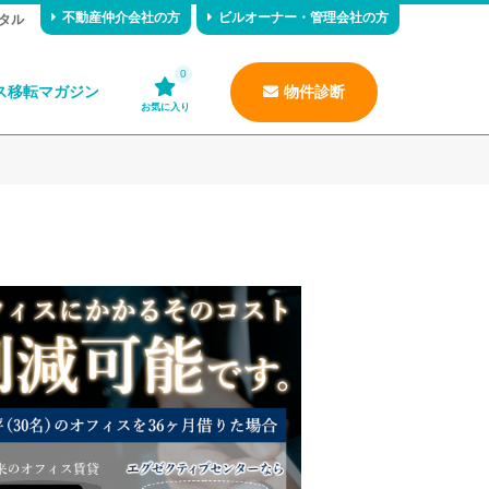
不動産仲介会社の方
ビルオーナー・管理会社の方
タル
0
ス移転マガジン
物件診断
お気に入り