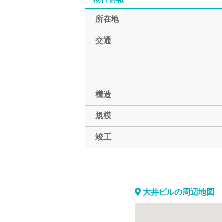
所在地
交通
構造
規模
竣工
大井ビルの周辺地図