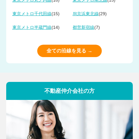
(18)
(15)
東京メトロ丸ノ内線
東京メトロ南北線
(15)
(29)
東京メトロ千代田線
JR京浜東北線
(14)
(7)
東京メトロ半蔵門線
都営新宿線
全ての沿線を見る →
不動産仲介会社の方