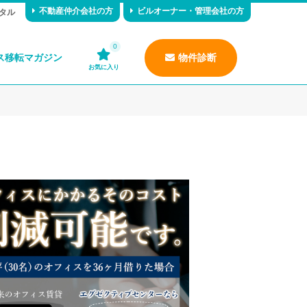
不動産仲介会社の方
ビルオーナー・管理会社の方
タル
0
ス移転マガジン
物件診断
お気に入り