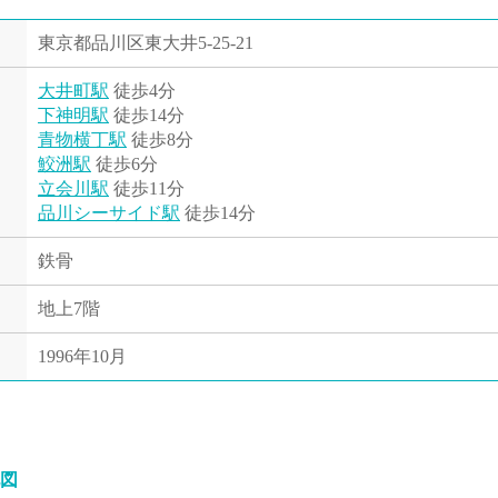
東京都品川区東大井5-25-21
大井町駅
徒歩4分
下神明駅
徒歩14分
青物横丁駅
徒歩8分
鮫洲駅
徒歩6分
立会川駅
徒歩11分
品川シーサイド駅
徒歩14分
鉄骨
地上7階
1996年10月
図