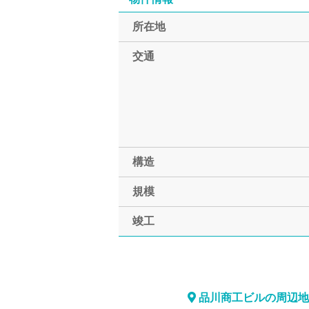
所在地
交通
構造
規模
竣工
品川商工ビルの周辺地