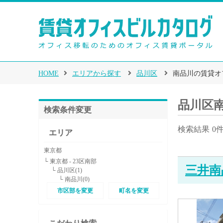
HOME
エリアから探す
品川区
南品川の賃貸オ
品川区
検索条件変更
検索結果
0
エリア
東京都
└ 東京都 - 23区南部
三井南
└ 品川区(1)
└ 南品川(0)
市区部を変更
町名を変更