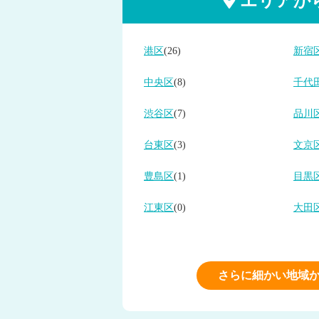
エリアか
港区
(26)
新宿
中央区
(8)
千代
渋谷区
(7)
品川
台東区
(3)
文京
豊島区
(1)
目黒
江東区
(0)
大田
さらに細かい地域か