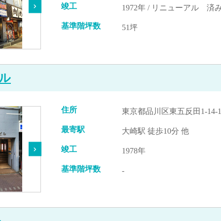
竣工
1972年 / リニューアル 済み
基準階坪数
51坪
ル
住所
東京都品川区東五反田1-14-1
最寄駅
大崎駅 徒歩10分 他
竣工
1978年
基準階坪数
-
ル