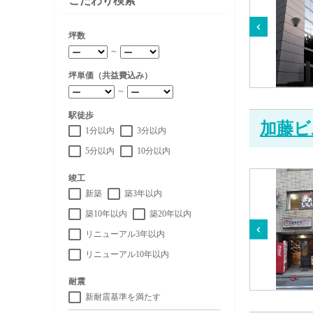
こだわり検索
坪数
～
坪単価（共益費込み）
～
駅徒歩
加藤ビ
1分以内
3分以内
5分以内
10分以内
竣工
新築
築3年以内
築10年以内
築20年以内
リニューアル3年以内
リニューアル10年以内
耐震
新耐震基準を満たす