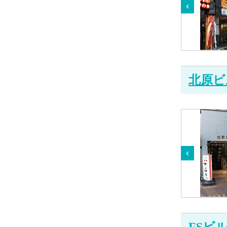
北原ビ
FSビ