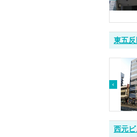
東五反
西元ビ