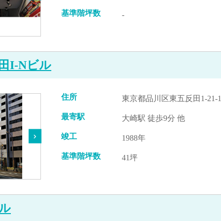
基準階坪数
-
田I-Nビル
住所
東京都品川区東五反田1-21-1
最寄駅
大崎駅 徒歩9分 他
竣工
1988年
基準階坪数
41坪
ル