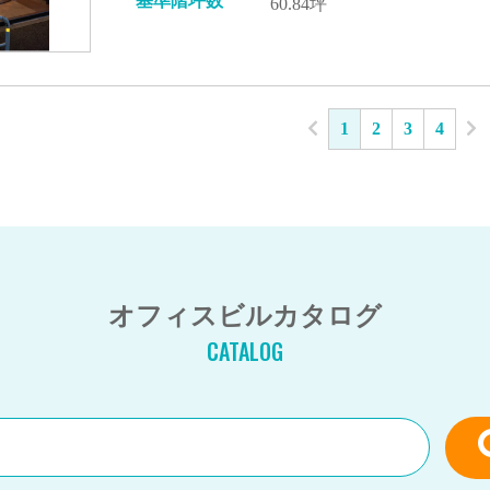
基準階坪数
60.84坪
1
2
3
4
オフィスビルカタログ
CATALOG