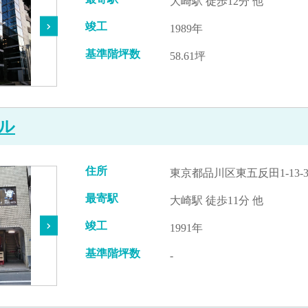
大崎駅 徒歩12分 他
竣工
1989年
基準階坪数
58.61坪
ル
住所
東京都品川区東五反田1-13-
最寄駅
大崎駅 徒歩11分 他
竣工
1991年
基準階坪数
-