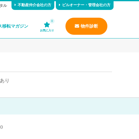
不動産仲介会社の方
ビルオーナー・管理会社の方
タル
0
ス移転マガジン
物件診断
お気に入り
あり
0