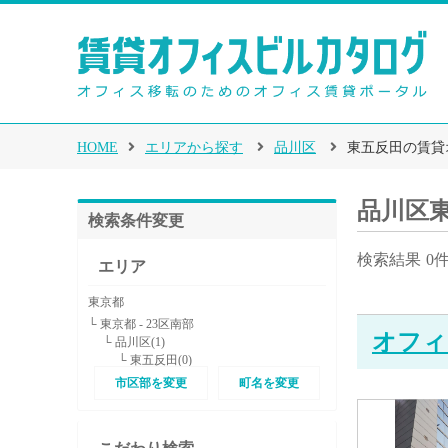
HOME
エリアから探す
品川区
東五反田の賃貸
品川区
検索条件変更
検索結果
0
エリア
東京都
└ 東京都 - 23区南部
オフィ
└ 品川区(1)
└ 東五反田(0)
市区部を変更
町名を変更