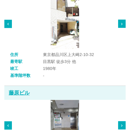
住所
東京都品川区上大崎2-10-32
最寄駅
目黒駅 徒歩3分 他
竣工
1980年
基準階坪数
-
藤原ビル