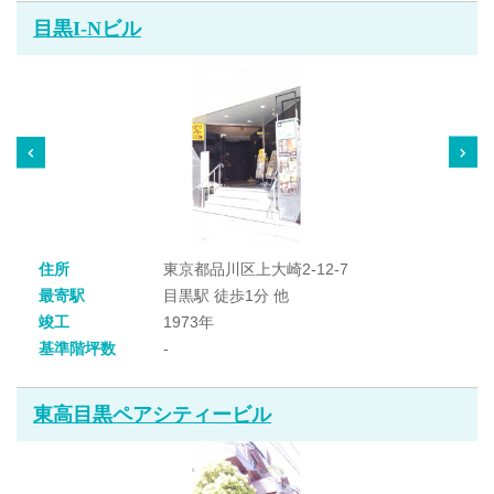
目黒I-Nビル
住所
東京都品川区上大崎2-12-7
最寄駅
目黒駅 徒歩1分 他
竣工
1973年
基準階坪数
-
東高目黒ペアシティービル