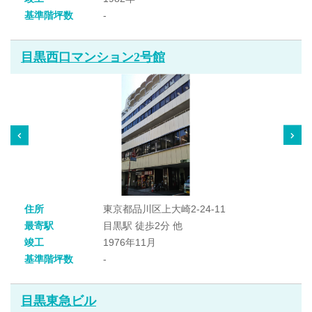
基準階坪数
-
目黒西口マンション2号館
住所
東京都品川区上大崎2-24-11
最寄駅
目黒駅 徒歩2分 他
竣工
1976年11月
基準階坪数
-
目黒東急ビル