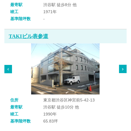
最寄駅
渋谷駅 徒歩8分 他
竣工
1971年
基準階坪数
-
TAKIビル表参道
住所
東京都渋谷区神宮前5-42-13
最寄駅
渋谷駅 徒歩10分 他
竣工
1990年
基準階坪数
65.83坪