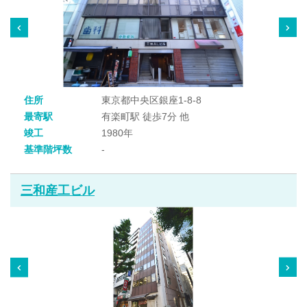
住所
東京都中央区銀座1-8-8
最寄駅
有楽町駅 徒歩7分 他
竣工
1980年
基準階坪数
-
三和産工ビル