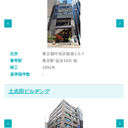
住所
東京都中央区銀座1-5-7
最寄駅
東京駅 徒歩10分 他
竣工
1991年
基準階坪数
-
土志田ビルヂング